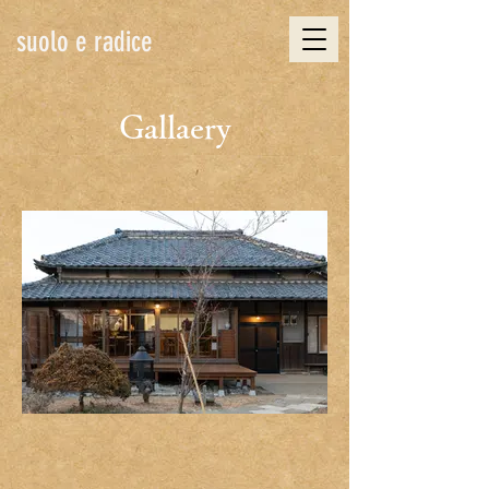
suolo e radice
​Gallaery